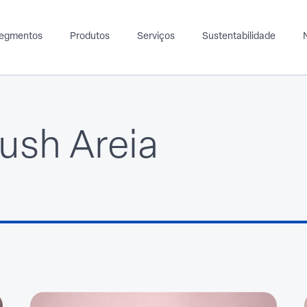
egmentos
Produtos
Serviços
Sustentabilidade
lush Areia
Moveleiro
Ortopédico
Produtos para distribuidores
A
Espuma
EVA
Espuma
milhas
Spunlace
Tecido
Spunlace
tético
TNT
ido