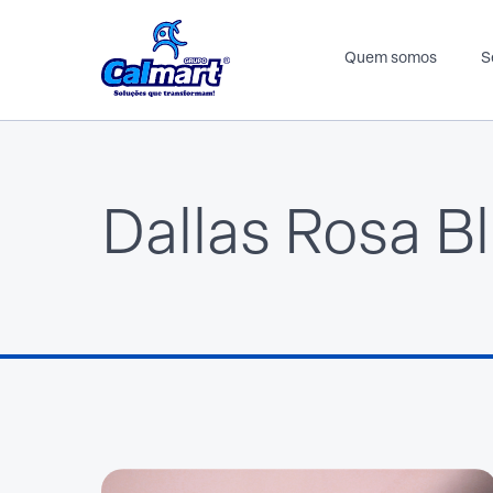
Quem somos
S
Dallas Rosa B
Automotivo
Calçadista
Componentes para indústria
Espuma
EVA
Espuma
EV
Forro
Spunlace
Glitter
Pal
Plantex
Sin
Spunlace
Tec
TNT