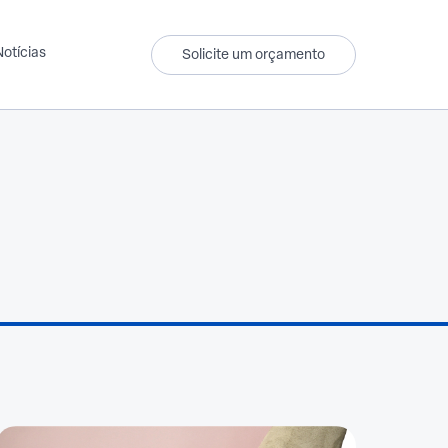
Notícias
Solicite um orçamento
Têxtil
Produtos para lojistas
Forro
Tecido
Tecido