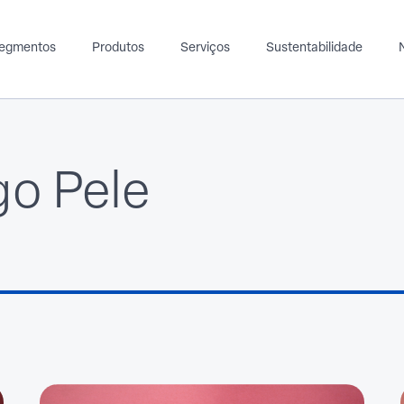
egmentos
Produtos
Serviços
Sustentabilidade
go Pele
Moveleiro
Ortopédico
Produtos para distribuidores
A
Espuma
EVA
Espuma
milhas
Spunlace
Tecido
Spunlace
tético
TNT
ido