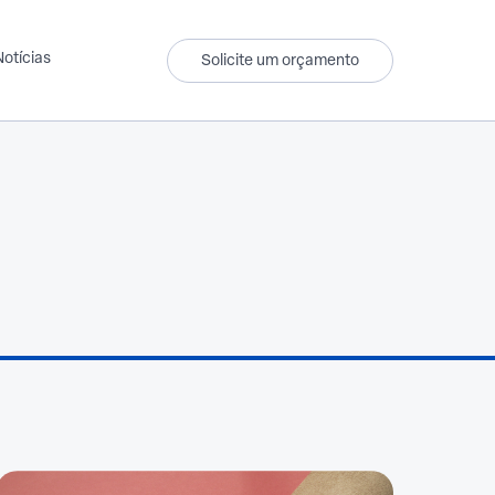
Notícias
Solicite um orçamento
Têxtil
Produtos para lojistas
Forro
Tecido
Tecido