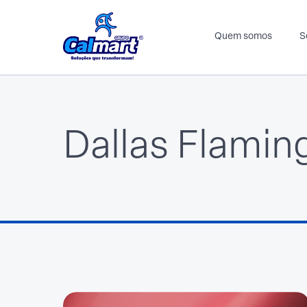
Quem somos
S
Dallas Flamin
Automotivo
Calçadista
Componentes para indústria
Espuma
EVA
Espuma
EV
Forro
Spunlace
Glitter
Pal
Plantex
Sin
Spunlace
Tec
TNT