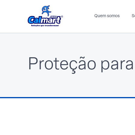
Quem somos
S
Proteção para
Automotivo
Calçadista
Componentes para indústria
Espuma
EVA
Espuma
EV
Forro
Spunlace
Glitter
Pal
Plantex
Sin
Spunlace
Tec
TNT