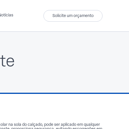
Notícias
Solicite um orçamento
te
Têxtil
Produtos para lojistas
Forro
Tecido
Tecido
lar na sola do calçado, pode ser aplicado em qualquer