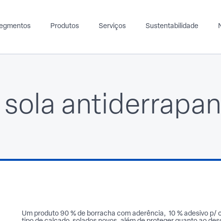
egmentos
Produtos
Serviços
Sustentabilidade
 sola antiderrapan
Moveleiro
Ortopédico
Produtos para distribuidores
A
Espuma
EVA
Espuma
milhas
Spunlace
Tecido
Spunlace
tético
TNT
ido
Um produto 90 % de borracha com aderência, 10 % adesivo p/ co