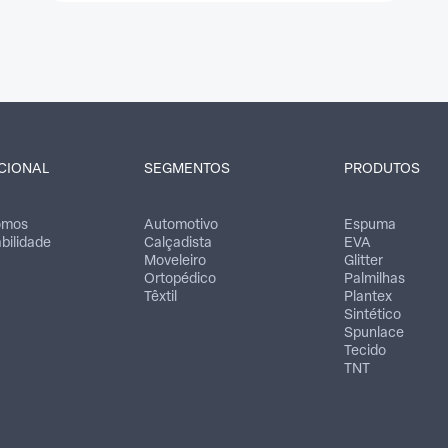
UCIONAL
SEGMENTOS
PRODUTOS
omos
Automotivo
Espuma
bilidade
Calçadista
EVA
Moveleiro
Glitter
Ortopédico
Palmilhas
Têxtil
Plantex
Sintético
Spunlace
Tecido
TNT