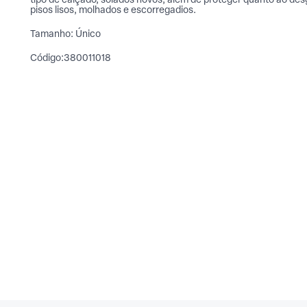
tipo de calçado, solados novos, além de proteger quanto ao de
pisos lisos, molhados e escorregadios.
Tamanho: Único
Código:380011018