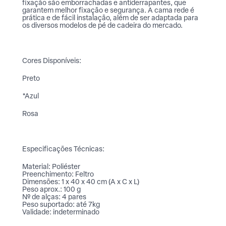
fixação são emborrachadas e antiderrapantes, que
garantem melhor fixação e segurança. A cama rede é
prática e de fácil instalação, além de ser adaptada para
os diversos modelos de pé de cadeira do mercado.
Cores Disponíveis:
Preto
*Azul
Rosa
Especificações Técnicas:
Material: Poliéster
Preenchimento: Feltro
Dimensões: 1 x 40 x 40 cm (A x C x L)
Peso aprox.: 100 g
Nº de alças: 4 pares
Peso suportado: até 7kg
Validade: indeterminado